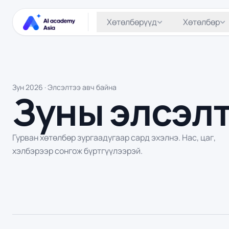
Хөтөлбөрүүд
Хөтөлбөр
Зун 2026 · Элсэлтээ авч байна
Зуны элсэл
Гурван хөтөлбөр зургаадугаар сард эхэлнэ. Нас, цаг,
хэлбэрээр сонгож бүртгүүлээрэй.