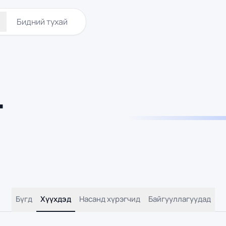
Бидний тухай
т
Бүгд
Хүүхдэд
Насанд хүрэгчид
Байгууллагуудад