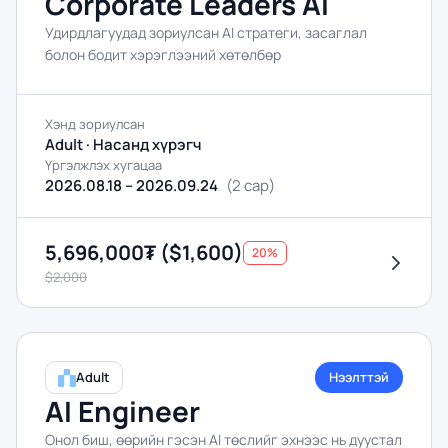
Corporate Leaders AI
Удирдлагуудад зориулсан AI стратеги, засаглал
болон бодит хэрэглээний хөтөлбөр
Хэнд зориулсан
Adult · Насанд хүрэгч
Үргэлжлэх хугацаа
2026.08.18 – 2026.09.24
(
2 сар
)
5,696,000₮ ($1,600)
20%
$2,000
Adult
Нээлттэй
AI Engineer
Онол биш, өөрийн гэсэн AI төслийг эхнээс нь дуустал