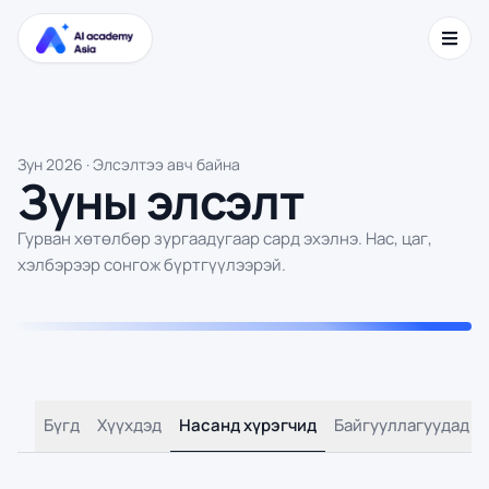
Зун 2026 · Элсэлтээ авч байна
Зуны элсэлт
Гурван хөтөлбөр зургаадугаар сард эхэлнэ. Нас, цаг,
хэлбэрээр сонгож бүртгүүлээрэй.
Бүгд
Хүүхдэд
Насанд хүрэгчид
Байгууллагуудад