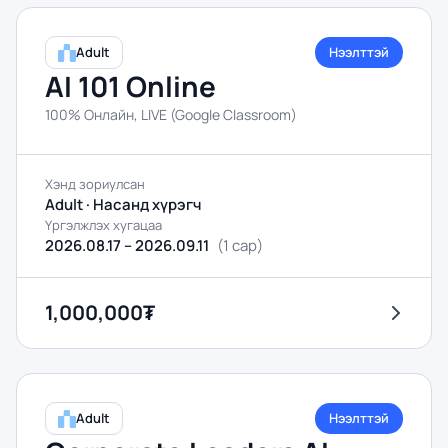
Adult
Нээлттэй
AI 101 Online
100% Онлайн, LIVE (Google Classroom)
Хэнд зориулсан
Adult · Насанд хүрэгч
Үргэлжлэх хугацаа
2026.08.17 – 2026.09.11
(
1 сар
)
1,000,000₮
Adult
Нээлттэй