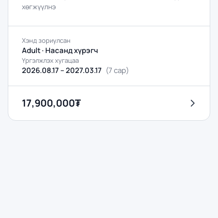
хөгжүүлнэ
Хэнд зориулсан
Adult · Насанд хүрэгч
Үргэлжлэх хугацаа
2026.08.17 – 2027.03.17
(
7 сар
)
17,900,000₮